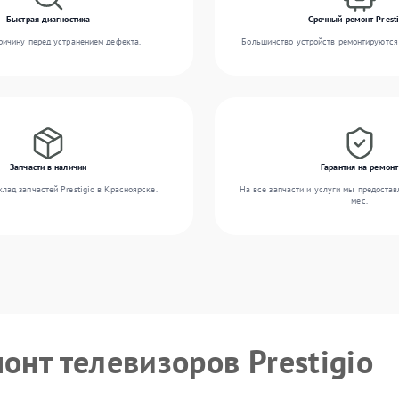
Быстрая диагностика
Срочный ремонт Presti
ичину перед устранением дефекта.
Большинство устройств ремонтируются 
Запчасти в наличии
Гарантия на ремонт
лад запчастей Prestigio в Красноярске.
На все запчасти и услуги мы предостав
мес.
онт телевизоров Prestigio