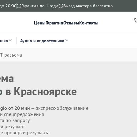
до 20:00
Гарантия до 1 года
Выезд мастера бесплатно
Цены
Гарантия
Отзывы
Контакты
ника
Аудио и видеотехника
T-разъема
ема
o
в Красноярске
gio от 20 мин
— экспресс-обслуживание
 и спецпредложения
та по запросу
й результат
 проверки результата