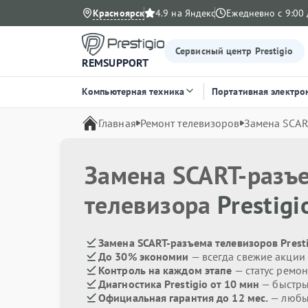
Красноярск
4.9 на Яндекс
Ежедневно с 9:00 
Сервисный центр Prestigio
REMSUPPORT
Компьютерная техника
Портативная электро
Главная
Ремонт телевизоров
Замена SCAR
Замена SCART-разъ
телевизора
Prestigi
Замена SCART-разъема телевизоров Presti
До 30% экономии
— всегда свежие акции
Контроль на каждом этапе
— статус ремон
Диагностика Prestigio от 10 мин
— быстры
Официальная гарантия до 12 мес.
— любые