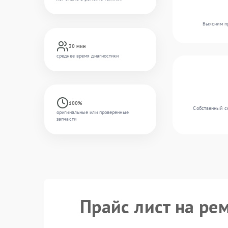
Выясним пр
30 мин
среднее время диагностики
100%
Собственный ск
оригинальные или проверенные
запчасти
Прайс лист на рем