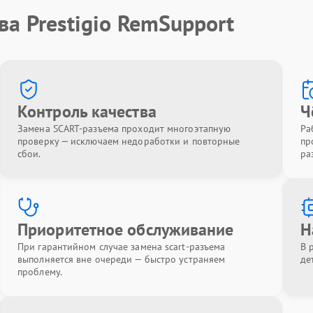
ва Prestigio RemSupport
Контроль качества
Ч
Замена SCART-разъема проходит многоэтапную
Ра
проверку — исключаем недоработки и повторные
пр
сбои.
ра
Приоритетное обслуживание
Н
При гарантийном случае замена scart-разъема
В 
выполняется вне очереди — быстро устраняем
де
проблему.