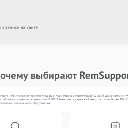
и записи на сайте
очему выбирают
RemSuppo
емонту и обслуживанию техники Prestigio в Красноярске с опытом более 10 лет. В штате компании 
о общее число ремонтов превысило 12 000. Ежемесячно в сервисный центр поступает более 300 обр
льзованию современного оборудования.