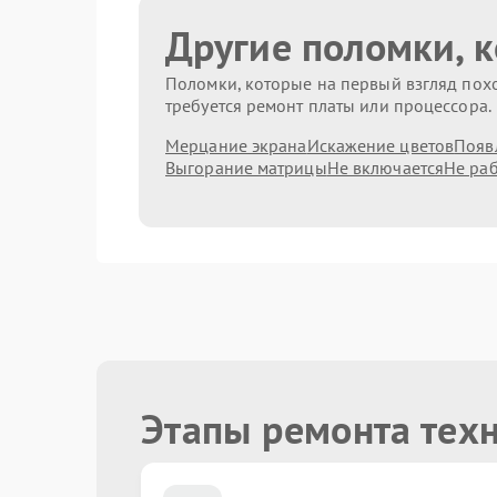
Другие поломки, 
Поломки, которые на первый взгляд похо
требуется ремонт платы или процессора.
Мерцание экрана
Искажение цветов
Появ
Выгорание матрицы
Не включается
Не раб
Этапы ремонта техн