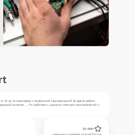
rt
— от 10 до 16 инженеров с профильной квалификацией. За время работы
ащений, включая , , . Мы работаем с широким спектром неисправностей и
50 000+
довольных клиентов по всей России