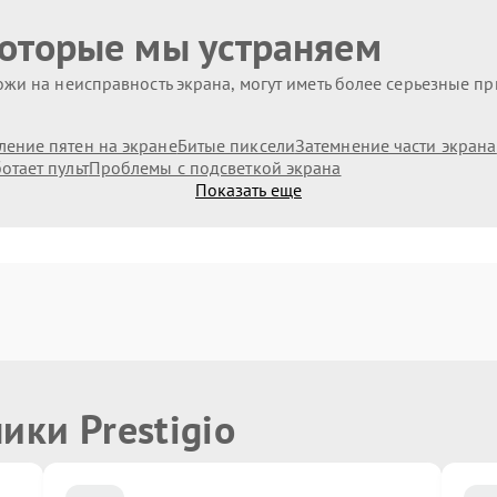
которые мы устраняем
жи на неисправность экрана, могут иметь более серьезные п
ление пятен на экране
Битые пиксели
Затемнение части экрана
отает пульт
Проблемы с подсветкой экрана
Показать еще
ики Prestigio