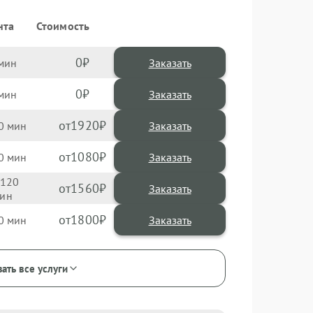
нта
Стоимость
0
Заказать
0
Заказать
1920
0
1080
0
120
1560
1800
0
ать все услуги