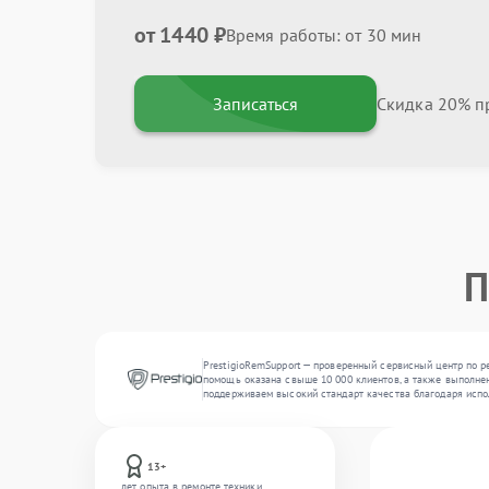
от 1440 ₽
Время работы: от 30 мин
Записаться
Скидка 20% пр
П
PrestigioRemSupport — проверенный сервисный центр по р
помощь оказана свыше 10 000 клиентов, а также выполнен
поддерживаем высокий стандарт качества благодаря испо
13+
лет опыта в ремонте техники