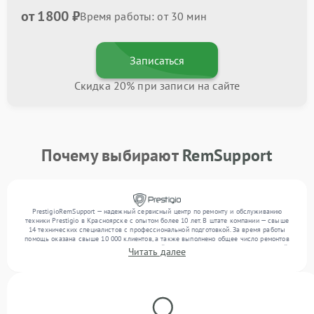
от 1800 ₽
Время работы: от 30 мин
Записаться
Скидка 20% при записи на сайте
Почему выбирают
RemSupport
PrestigioRemSupport — надежный сервисный центр по ремонту и обслуживанию
техники Prestigio в Красноярске с опытом более 10 лет. В штате компании — свыше
14 технических специалистов с профессиональной подготовкой. За время работы
помощь оказана свыше 10 000 клиентов, а также выполнено общее число ремонтов
превысило 12 000. Ежемесячно в сервисный центр поступает более 300 обращений,
Читать далее
включая , , . Мы выполняем ремонт различного уровня сложности и обеспечиваем
надежный результат благодаря отлаженным процессам ремонта.