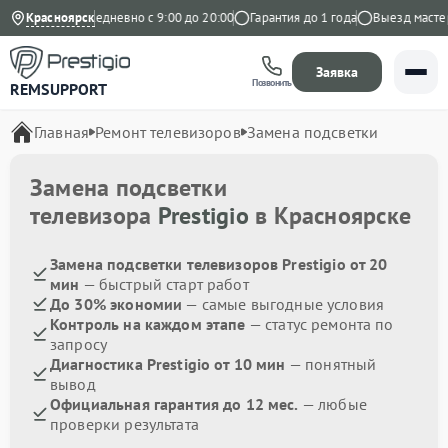
на Яндекс
Красноярск
Ежедневно с 9:00 до 20:00
Гарантия до 1 года
Выезд мастера
Заявка
Позвонить
REMSUPPORT
Главная
Ремонт телевизоров
Замена подсветки
Замена подсветки
телевизора
Prestigio
в Красноярске
Замена подсветки телевизоров Prestigio от 20
мин
— быстрый старт работ
До 30% экономии
— самые выгодные условия
Контроль на каждом этапе
— статус ремонта по
запросу
Диагностика Prestigio от 10 мин
— понятный
вывод
Официальная гарантия до 12 мес.
— любые
проверки результата