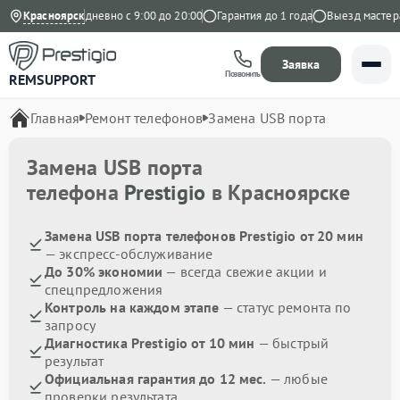
 Яндекс
Красноярск
Ежедневно с 9:00 до 20:00
Гарантия до 1 года
Выезд мастера 
Заявка
Позвонить
REMSUPPORT
Главная
Ремонт телефонов
Замена USB порта
Замена USB порта
телефона
Prestigio
в Красноярске
Замена USB порта телефонов Prestigio от 20 мин
— экспресс-обслуживание
До 30% экономии
— всегда свежие акции и
спецпредложения
Контроль на каждом этапе
— статус ремонта по
запросу
Диагностика Prestigio от 10 мин
— быстрый
результат
Официальная гарантия до 12 мес.
— любые
проверки результата