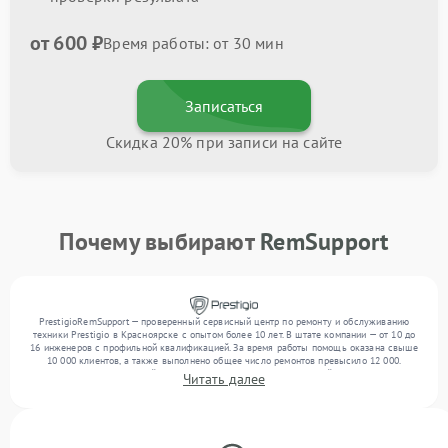
от 600 ₽
Время работы: от 30 мин
Записаться
Скидка 20% при записи на сайте
Почему выбирают
RemSupport
PrestigioRemSupport — проверенный сервисный центр по ремонту и обслуживанию
техники Prestigio в Красноярске с опытом более 10 лет. В штате компании — от 10 до
16 инженеров с профильной квалификацией. За время работы помощь оказана свыше
10 000 клиентов, а также выполнено общее число ремонтов превысило 12 000.
Ежемесячно в сервисный центр поступает более 300 обращений, включая , , . Мы
Читать далее
работаем с широким спектром неисправностей и поддерживаем высокий стандарт
качества благодаря использованию современного оборудования.