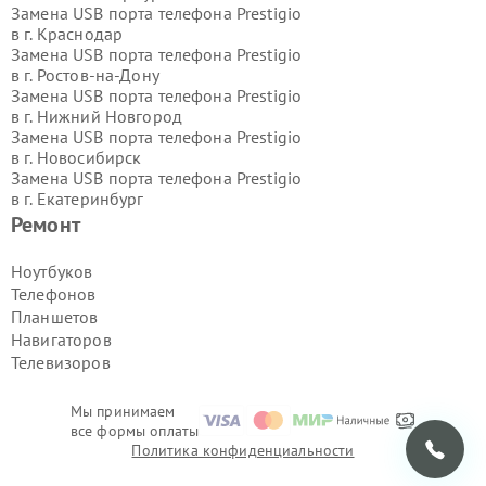
Замена USB порта телефона Prestigio
в г.
Краснодар
Замена USB порта телефона Prestigio
в г.
Ростов-на-Дону
Замена USB порта телефона Prestigio
в г.
Нижний Новгород
Замена USB порта телефона Prestigio
в г.
Новосибирск
Замена USB порта телефона Prestigio
в г.
Екатеринбург
Замена USB порта телефона Prestigio
Ремонт
в г.
Казань
Замена USB порта телефона Prestigio
Ноутбуков
в г.
Воронеж
Телефонов
Замена USB порта телефона Prestigio
Планшетов
в г.
Волгоград
Навигаторов
Замена USB порта телефона Prestigio
Телевизоров
в г.
Самара
Замена USB порта телефона Prestigio
в г.
Пермь
Мы принимаем
Замена USB порта телефона Prestigio
все формы оплаты
в г.
Красноярск
Политика конфиденциальности
Замена USB порта телефона Prestigio