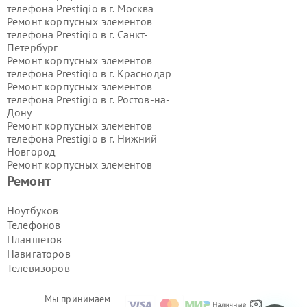
телефона Prestigio в г.
Москва
Ремонт корпусных элементов
телефона Prestigio в г.
Санкт-
Петербург
Ремонт корпусных элементов
телефона Prestigio в г.
Краснодар
Ремонт корпусных элементов
телефона Prestigio в г.
Ростов-на-
Дону
Ремонт корпусных элементов
телефона Prestigio в г.
Нижний
Новгород
Ремонт корпусных элементов
телефона Prestigio в г.
Новосибирск
Ремонт
Ремонт корпусных элементов
телефона Prestigio в г.
Екатеринбург
Ноутбуков
Ремонт корпусных элементов
Телефонов
телефона Prestigio в г.
Казань
Планшетов
Ремонт корпусных элементов
Навигаторов
телефона Prestigio в г.
Воронеж
Телевизоров
Ремонт корпусных элементов
телефона Prestigio в г.
Волгоград
Ремонт корпусных элементов
Мы принимаем