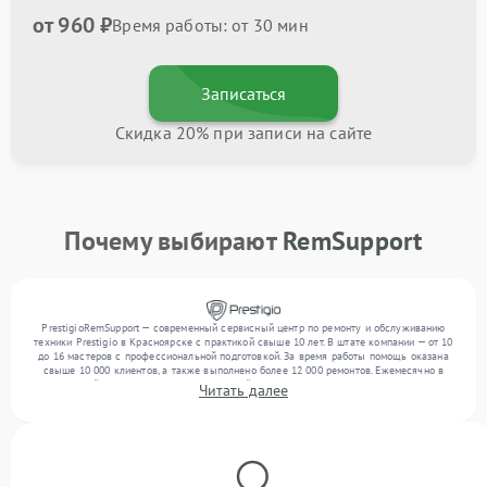
от 960 ₽
Время работы: от 30 мин
Записаться
Скидка 20% при записи на сайте
Почему выбирают
RemSupport
PrestigioRemSupport — современный сервисный центр по ремонту и обслуживанию
техники Prestigio в Красноярске с практикой свыше 10 лет. В штате компании — от 10
до 16 мастеров с профессиональной подготовкой. За время работы помощь оказана
свыше 10 000 клиентов, а также выполнено более 12 000 ремонтов. Ежемесячно в
сервисный центр поступает от 300 устройств, включая , , . Мы беремся за задачи
Читать далее
любой сложности и обеспечиваем надежный результат благодаря использованию
современного оборудования.