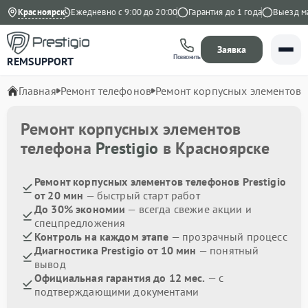
4.9 на Яндекс
Красноярск
Ежедневно с 9:00 до 20:00
Гарантия до 1 года
Выезд мас
Заявка
Позвонить
REMSUPPORT
Главная
Ремонт телефонов
Ремонт корпусных элементов
Ремонт корпусных элементов
телефона
Prestigio
в Красноярске
Ремонт корпусных элементов телефонов Prestigio
от 20 мин
— быстрый старт работ
До 30% экономии
— всегда свежие акции и
спецпредложения
Контроль на каждом этапе
— прозрачный процесс
Диагностика Prestigio от 10 мин
— понятный
вывод
Официальная гарантия до 12 мес.
— с
подтверждающими документами