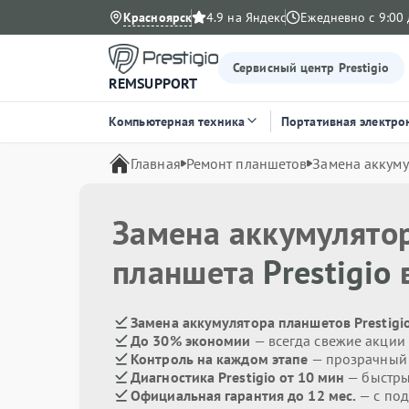
Красноярск
4.9 на Яндекс
Ежедневно с 9:00 
Сервисный центр Prestigio
REMSUPPORT
Компьютерная техника
Портативная электро
Главная
Ремонт планшетов
Замена аккуму
Замена аккумулято
планшета
Prestigio
в
Замена аккумулятора планшетов Prestigio
До 30% экономии
— всегда свежие акции
Контроль на каждом этапе
— прозрачный
Диагностика Prestigio от 10 мин
— быстры
Официальная гарантия до 12 мес.
— с под