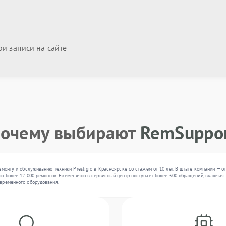
и записи на сайте
очему выбирают
RemSuppo
монту и обслуживанию техники Prestigio в Красноярске со стажем от 10 лет. В штате компании — о
о более 12 000 ремонтов. Ежемесячно в сервисный центр поступает более 300 обращений, включая ,
временного оборудования.