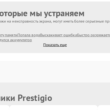
которые мы устраняем
жи на неисправность экрана, могут иметь более серьезные п
рту памяти
Попала вода
Выскакивает ошибка
Быстро разряжает
дулся аккумулятор
Показать еще
ики Prestigio