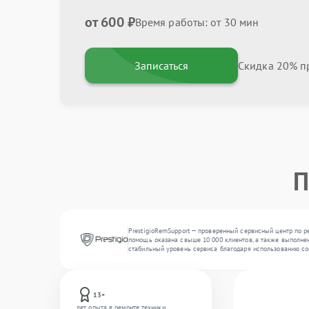
от 600 ₽
Время работы: от 30 мин
Записаться
Скидка 20% пр
П
PrestigioRemSupport — проверенный сервисный центр по ре
помощь оказана свыше 10 000 клиентов, а также выполнен
стабильный уровень сервиса благодаря использованию со
13+
лет опыта в ремонте техники