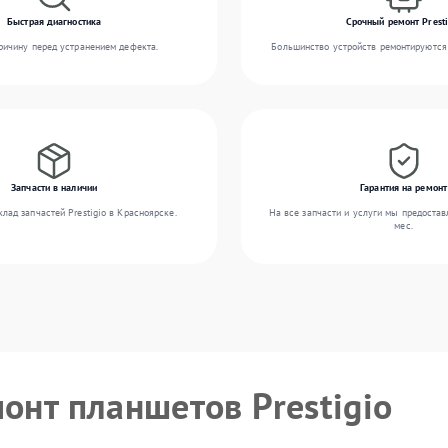
Быстрая диагностика
Срочный ремонт Presti
ичину перед устранением дефекта.
Большинство устройств ремонтируются 
Запчасти в наличии
Гарантия на ремонт
лад запчастей Prestigio в Красноярске.
На все запчасти и услуги мы предостав
мес.
онт планшетов Prestigio