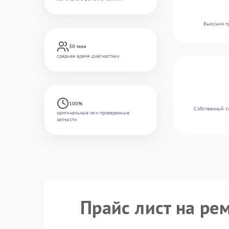
Выясним пр
30 мин
среднее время диагностики
100%
Собственный ск
оригинальные или проверенные
запчасти
Прайс лист на рем