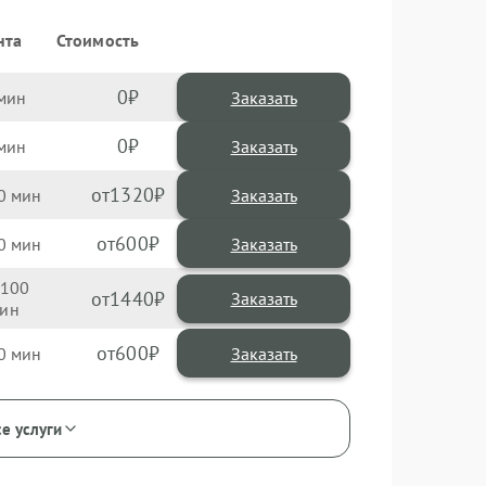
нта
Стоимость
0
Заказать
0
Заказать
1320
0
600
0
100
1440
600
0
се услуги