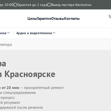
до 20:00
Гарантия до 1 года
Выезд мастера бесплатно
Цены
Гарантия
Отзывы
Контакты
ника
Аудио и видеотехника
лятора
ра
 Красноярске
 от 20 мин
— приоритетный ремонт
 и спецпредложения
 процесс
й результат
держкой после ремонта