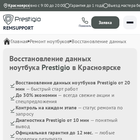
декс
Красноярск
Ежедневно с 9:00 до 20:00
Гарантия до 1 года
Выезд мастера бес
Заявка
Позвонить
REMSUPPORT
Главная
Ремонт ноутбуков
Восстановление данных
Восстановление данных
ноутбука
Prestigio
в Красноярске
Восстановление данных ноутбуков Prestigio от 20
мин
— быстрый старт работ
До 30% экономии
— всегда свежие акции и
спецпредложения
Контроль на каждом этапе
— статус ремонта по
запросу
Диагностика Prestigio от 10 мин
— понятный
вывод
Официальная гарантия до 12 мес.
— любые
проверки результата