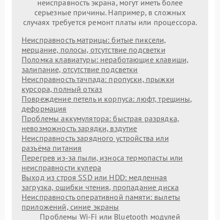
неисправность экрана, могут иметь более
серьезные причины. Например, в сложных
случаях требуется ремонт платы или процессора.
Неисправность матрицы: битые пиксели,
мерцание, полосы, отсутствие подсветки
Поломка клавиатуры: неработающие клавиши,
залипание, отсутствие подсветки
Неисправность тачпада: пропуски, прыжки
курсора, полный отказ
Повреждение петель и корпуса: люфт, трещины,
деформация
Проблемы аккумулятора: быстрая разрядка,
невозможность зарядки, вздутие
Неисправность зарядного устройства или
разъёма питания
Перегрев из‑за пыли, износа термопасты или
неисправности кулера
Выход из строя SSD или HDD: медленная
загрузка, ошибки чтения, пропадание диска
Неисправность оперативной памяти: вылеты
приложений, синие экраны
Проблемы Wi‑Fi или Bluetooth модулей