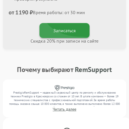
от 1190 ₽
Время работы: от 30 мин
Записаться
Скидка 20% при записи на сайте
Почему выбирают
RemSupport
PrestigioRemSupport — надежный сервисный центр по ремонту и обслуживанию
техники Prestigio в Красноярске со стажем от 10 лет. В штате компании — более 19
технических специалистов с профессиональной подготовкой. За время работы
помощь оказана свыше 10 000 клиентов, а также выполнено выполнено более 12 000
ремонтов. Ежемесячно в сервисный центр поступает от 300 устройств, включая , , . Мы
Читать далее
устраняем поломки любой сложности и поддерживаем высокий стандарт качества
благодаря опыту команды.