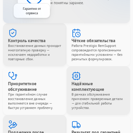
и понятны заранее.
Гарантия от
сервиса
Контроль качества
Чёткие обязательства
Восстановление данных проходит
Работа Prestigio RemSupport
многоэтапную проверку —
сопровождается прописанными
исключаем недоработки и
гарантийными условиями — без
повторные сбои.
размытых формулировок.
Приоритетное
Надёжные
обслуживание
комплектующие
При гарантийном случае
В рамках обслуживания
восстановление данных
применяем проверенные детали
выполняется вне очереди —
— для стабильной работы
быстро устраняем проблему.
устройства.
Поддержка после
Результат под гарантией