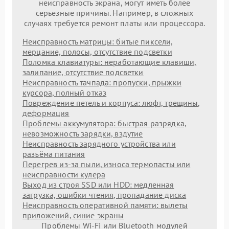
неисправность экрана, могут иметь более
серьезные причины. Например, в сложных
случаях требуется ремонт платы или процессора.
Неисправность матрицы: битые пиксели,
мерцание, полосы, отсутствие подсветки
Поломка клавиатуры: неработающие клавиши,
залипание, отсутствие подсветки
Неисправность тачпада: пропуски, прыжки
курсора, полный отказ
Повреждение петель и корпуса: люфт, трещины,
деформация
Проблемы аккумулятора: быстрая разрядка,
невозможность зарядки, вздутие
Неисправность зарядного устройства или
разъёма питания
Перегрев из‑за пыли, износа термопасты или
неисправности кулера
Выход из строя SSD или HDD: медленная
загрузка, ошибки чтения, пропадание диска
Неисправность оперативной памяти: вылеты
приложений, синие экраны
Проблемы Wi‑Fi или Bluetooth модулей