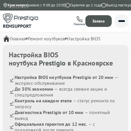
 Яндекс
Красноярск
Ежедневно с 9:00 до 20:00
Гарантия до 1 года
Выезд мастера б
Заявка
Позвонить
REMSUPPORT
Главная
Ремонт ноутбуков
Настройка BIOS
Настройка BIOS
ноутбука
Prestigio
в Красноярске
Настройка BIOS ноутбуков Prestigio от 20 мин
—
экспресс-обслуживание
До 30% экономии
— всегда свежие акции и
спецпредложения
Контроль на каждом этапе
— статус ремонта по
запросу
Диагностика Prestigio от 10 мин
— понятный
вывод
Официальная гарантия до 12 мес.
— с
поддержкой после ремонта