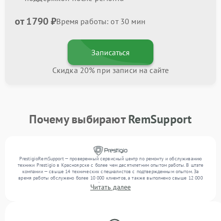
от 1790 ₽
Время работы: от 30 мин
Записаться
Скидка 20% при записи на сайте
Почему выбирают
RemSupport
PrestigioRemSupport — проверенный сервисный центр по ремонту и обслуживанию
техники Prestigio в Красноярске с более чем десятилетним опытом работы. В штате
компании — свыше 14 технических специалистов с подтвержденным опытом. За
время работы обслужено более 10 000 клиентов, а также выполнено свыше 12 000
ремонтов. Ежемесячно в сервисный центр поступает свыше 300 единиц техники,
Читать далее
включая , , . Мы устраняем поломки любой сложности и гарантируем высокое
качество обслуживания благодаря опыту команды.