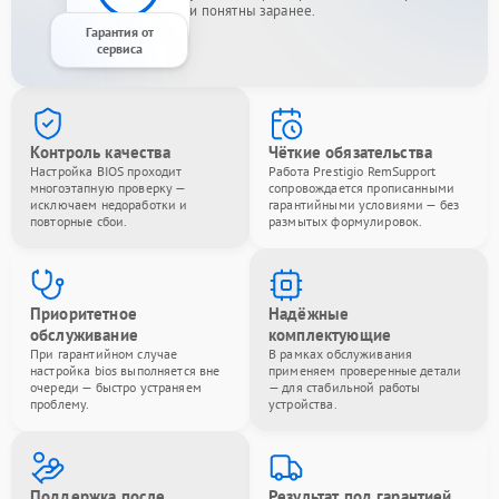
и понятны заранее.
Гарантия от
сервиса
Контроль качества
Чёткие обязательства
Настройка BIOS проходит
Работа Prestigio RemSupport
многоэтапную проверку —
сопровождается прописанными
исключаем недоработки и
гарантийными условиями — без
повторные сбои.
размытых формулировок.
Приоритетное
Надёжные
обслуживание
комплектующие
При гарантийном случае
В рамках обслуживания
настройка bios выполняется вне
применяем проверенные детали
очереди — быстро устраняем
— для стабильной работы
проблему.
устройства.
Поддержка после
Результат под гарантией