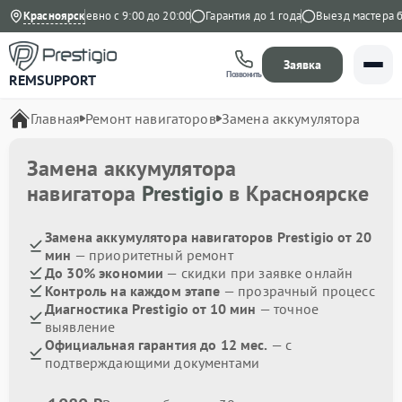
ндекс
Красноярск
Ежедневно с 9:00 до 20:00
Гарантия до 1 года
Выезд мастера бес
Заявка
Позвонить
REMSUPPORT
Главная
Ремонт навигаторов
Замена аккумулятора
Замена аккумулятора
навигатора
Prestigio
в Красноярске
Замена аккумулятора навигаторов Prestigio от 20
мин
— приоритетный ремонт
До 30% экономии
— скидки при заявке онлайн
Контроль на каждом этапе
— прозрачный процесс
Диагностика Prestigio от 10 мин
— точное
выявление
Официальная гарантия до 12 мес.
— с
подтверждающими документами