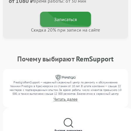
от 1080 ₽
Время работы: от 30 мин
Записаться
Скидка 20% при записи на сайте
Почему выбирают
RemSupport
PrestigioRemSupport — надежный сервисный центр по ремонту и обслуживанию
техники Prestigio в Красноярске со стажем от 10 лет. В штате компании — свыше 22
мастеров с подтвержденным опытом. За время работы число клиентов превысило 10
000, а также выполнено свыше 12 000 ремонтов. Ежемесячно в сервисный центр
поступает более 300 обращений, включая , , . Мы работаем с широким спектром
Читать далее
неисправностей и предлагаем стабильный уровень сервиса благодаря использованию
современного оборудования.
Быстрая диагностика